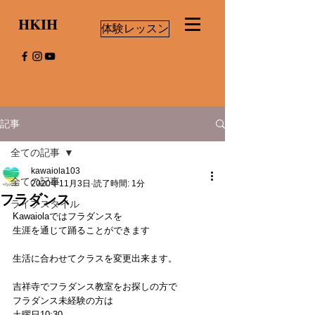
HKIH
体験レッスン
記事
全ての記事
kawaiola103
全ての記事
2020年11月3日
読了時間: 1分
フラダンス
ライフスタイル
Kawaiolaではフラダンスを
生涯を通じて踊ることができます
生活に合わせてクラスを変更出来ます。
吉祥寺でフラダンス教室をお探しの方で
フラダンス未経験の方は
土曜日10:30-