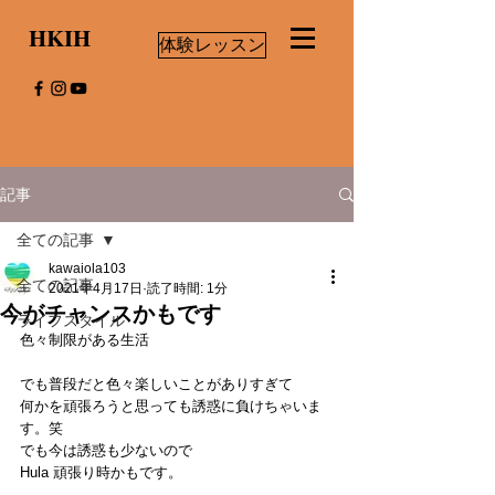
HKIH
体験レッスン
記事
全ての記事
kawaiola103
全ての記事
2021年4月17日
読了時間: 1分
今がチャンスかもです
ライフスタイル
色々制限がある生活
でも普段だと色々楽しいことがありすぎて
何かを頑張ろうと思っても誘惑に負けちゃいま
す。笑
でも今は誘惑も少ないので
Hula 頑張り時かもです。