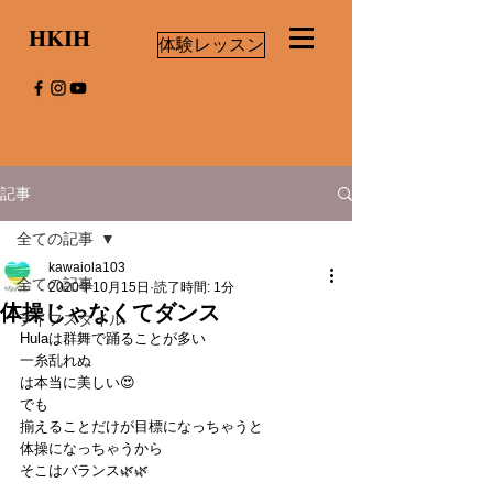
HKIH
体験レッスン
記事
全ての記事
kawaiola103
全ての記事
2020年10月15日
読了時間: 1分
体操じゃなくてダンス
ライフスタイル
Hulaは群舞で踊ることが多い
一糸乱れぬ
は本当に美しい😍
でも
揃えることだけが目標になっちゃうと
体操になっちゃうから
そこはバランス🌿🌿