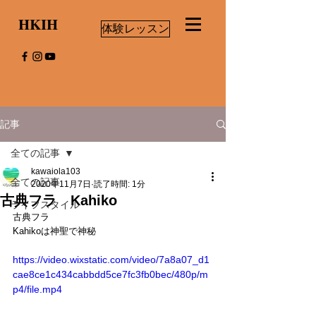
HKIH
体験レッスン
記事
全ての記事
kawaiola103
全ての記事
2020年11月7日
読了時間: 1分
古典フラ Kahiko
ライフスタイル
古典フラ
Kahikoは神聖で神秘
https://video.wixstatic.com/video/7a8a07_d1
cae8ce1c434cabbdd5ce7fc3fb0bec/480p/m
p4/file.mp4