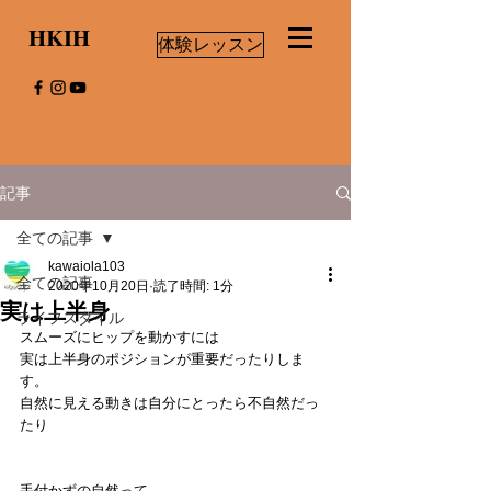
HKIH
体験レッスン
記事
全ての記事
kawaiola103
全ての記事
2020年10月20日
読了時間: 1分
実は上半身
ライフスタイル
スムーズにヒップを動かすには
実は上半身のポジションが重要だったりしま
す。
自然に見える動きは自分にとったら不自然だっ
たり
手付かずの自然って