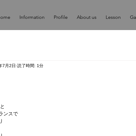
Home
Information
Profile
About us
Lesson
Ga
1年7月2日
読了時間: 1分
りと
グランスで
り
り