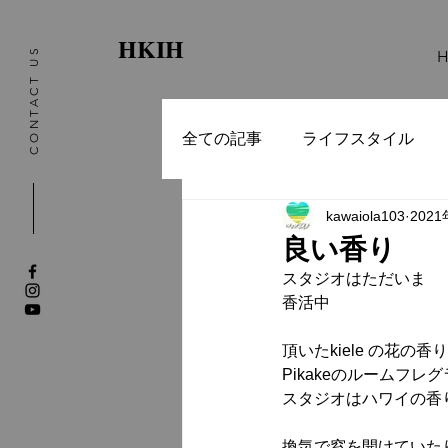
HKIH
CONTACT US
全ての記事
ライフスタイル
kawaiola103
202
良い香り
スタジオはただいま
香活中
頂いたkiele の花の香
Pikakeのルームフレ
スタジオはハワイの香
換気で窓を開けていた