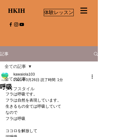
HKIH
体験レッスン
記事
全ての記事
kawaiola103
全ての記事
2021年3月26日
読了時間: 1分
呼吸
ライフスタイル
フラは呼吸です。
フラは自然を表現しています。
生きるもの全ては呼吸していて
なので
フラは呼吸
ココロを解放して
深呼吸