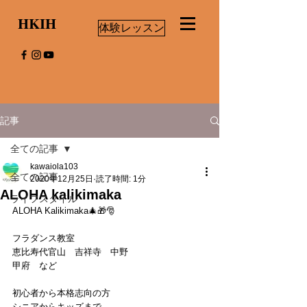
HKIH
体験レッスン
記事
全ての記事
kawaiola103
全ての記事
2020年12月25日
読了時間: 1分
ALOHA kalikimaka
ライフスタイル
ALOHA Kalikimaka🎄🎁🎅
フラダンス教室
恵比寿代官山　吉祥寺　中野
甲府　など
初心者から本格志向の方
シニアからキッズまで